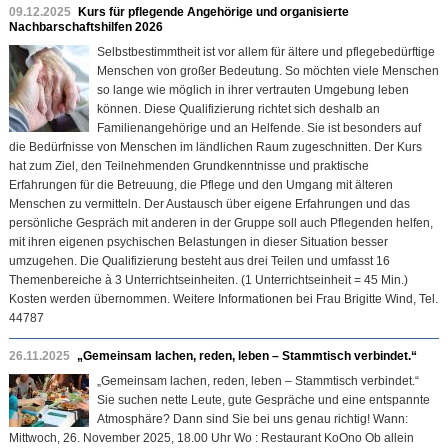
09.12.2025
Kurs für pflegende Angehörige und organisierte
Nachbarschaftshilfen 2026
Selbstbestimmtheit ist vor allem für ältere und pflegebedürftige
Menschen von großer Bedeutung. So möchten viele Menschen
so lange wie möglich in ihrer vertrauten Umgebung leben
können. Diese Qualifizierung richtet sich deshalb an
Familienangehörige und an Helfende. Sie ist besonders auf
die Bedürfnisse von Menschen im ländlichen Raum zugeschnitten. Der Kurs
hat zum Ziel, den Teilnehmenden Grundkenntnisse und praktische
Erfahrungen für die Betreuung, die Pflege und den Umgang mit älteren
Menschen zu vermitteln. Der Austausch über eigene Erfahrungen und das
persönliche Gespräch mit anderen in der Gruppe soll auch Pflegenden helfen,
mit ihren eigenen psychischen Belastungen in dieser Situation besser
umzugehen. Die Qualifizierung besteht aus drei Teilen und umfasst 16
Themenbereiche à 3 Unterrichtseinheiten. (1 Unterrichtseinheit = 45 Min.)
Kosten werden übernommen. Weitere Informationen bei Frau Brigitte Wind, Tel.
44787
26.11.2025
„Gemeinsam lachen, reden, leben – Stammtisch verbindet.“
„Gemeinsam lachen, reden, leben – Stammtisch verbindet.“
Sie suchen nette Leute, gute Gespräche und eine entspannte
Atmosphäre? Dann sind Sie bei uns genau richtig! Wann:
Mittwoch, 26. November 2025, 18.00 Uhr Wo : Restaurant KoOno Ob allein