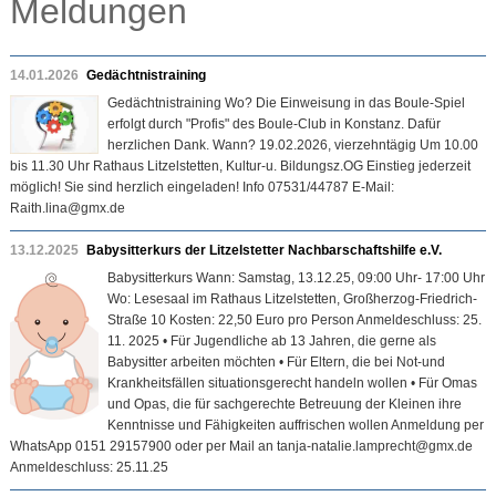
Meldungen
14.01.2026
Gedächtnistraining
Gedächtnistraining Wo? Die Einweisung in das Boule-Spiel
erfolgt durch "Profis" des Boule-Club in Konstanz. Dafür
herzlichen Dank. Wann? 19.02.2026, vierzehntägig Um 10.00
bis 11.30 Uhr Rathaus Litzelstetten, Kultur-u. Bildungsz.OG Einstieg jederzeit
möglich! Sie sind herzlich eingeladen! Info 07531/44787 E-Mail:
Raith.lina@gmx.de
13.12.2025
Babysitterkurs der Litzelstetter Nachbarschaftshilfe e.V.
Babysitterkurs Wann: Samstag, 13.12.25, 09:00 Uhr- 17:00 Uhr
Wo: Lesesaal im Rathaus Litzelstetten, Großherzog-Friedrich-
Straße 10 Kosten: 22,50 Euro pro Person Anmeldeschluss: 25.
11. 2025 • Für Jugendliche ab 13 Jahren, die gerne als
Babysitter arbeiten möchten • Für Eltern, die bei Not-und
Krankheitsfällen situationsgerecht handeln wollen • Für Omas
und Opas, die für sachgerechte Betreuung der Kleinen ihre
Kenntnisse und Fähigkeiten auffrischen wollen Anmeldung per
WhatsApp 0151 29157900 oder per Mail an tanja-natalie.lamprecht@gmx.de
Anmeldeschluss: 25.11.25