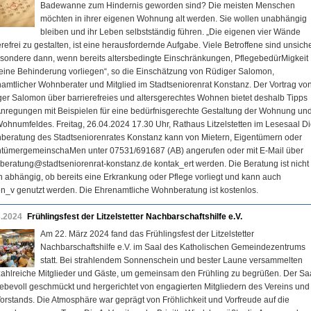
Badewanne zum Hindernis geworden sind? Die meisten Menschen
möchten in ihrer eigenen Wohnung alt werden. Sie wollen unabhängig
bleiben und ihr Leben selbstständig führen. „Die eigenen vier Wände
erefrei zu gestalten, ist eine herausfordernde Aufgabe. Viele Betroffene sind unsiche
sondere dann, wenn bereits altersbedingte Einschränkungen, PflegebedürMigkeit
eine Behinderung vorliegen“, so die Einschätzung von Rüdiger Salomon,
amtlicher Wohnberater und Mitglied im Stadtseniorenrat Konstanz. Der Vortrag vo
er Salomon über barrierefreies und altersgerechtes Wohnen bietet deshalb Tipps
nregungen mit Beispielen für eine bedürfnisgerechte Gestaltung der Wohnung un
ohnumfeldes. Freitag, 26.04.2024 17.30 Uhr, Rathaus Litzelstetten im Lesesaal D
eratung des Stadtseniorenrates Konstanz kann von Mietern, Eigentümern oder
ntümergemeinschaMen unter 07531/691687 (AB) angerufen oder mit E-Mail über
eratung@stadtseniorenrat-konstanz.de kontak_ert werden. Die Beratung ist nicht
 abhängig, ob bereits eine Erkrankung oder Pflege vorliegt und kann auch
n_v genutzt werden. Die Ehrenamtliche Wohnberatung ist kostenlos.
3.2024
Frühlingsfest der Litzelstetter Nachbarschaftshilfe e.V.
Am 22. März 2024 fand das Frühlingsfest der Litzelstetter
Nachbarschaftshilfe e.V. im Saal des Katholischen Gemeindezentrums
statt. Bei strahlendem Sonnenschein und bester Laune versammelten
zahlreiche Mitglieder und Gäste, um gemeinsam den Frühling zu begrüßen. Der Sa
iebevoll geschmückt und hergerichtet von engagierten Mitgliedern des Vereins und
orstands. Die Atmosphäre war geprägt von Fröhlichkeit und Vorfreude auf die