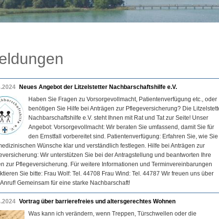
eldungen
6.2024
Neues Angebot der Litzelstetter Nachbarschaftshilfe e.V.
Haben Sie Fragen zu Vorsorgevollmacht, Patientenverfügung etc., oder
benötigen Sie Hilfe bei Anträgen zur Pflegeversicherung? Die Litzelstett
Nachbarschaftshilfe e.V. steht Ihnen mit Rat und Tat zur Seite! Unser
Angebot: Vorsorgevollmacht: Wir beraten Sie umfassend, damit Sie für
den Ernstfall vorbereitet sind. Patientenverfügung: Erfahren Sie, wie Sie
medizinischen Wünsche klar und verständlich festlegen. Hilfe bei Anträgen zur
eversicherung: Wir unterstützen Sie bei der Antragstellung und beantworten Ihre
n zur Pflegeversicherung. Für weitere Informationen und Terminvereinbarungen
ktieren Sie bitte: Frau Wolf: Tel. 44708 Frau Wind: Tel. 44787 Wir freuen uns über
 Anruf! Gemeinsam für eine starke Nachbarschaft!
4.2024
Vortrag über barrierefreies und altersgerechtes Wohnen
Was kann ich verändern, wenn Treppen, Türschwellen oder die