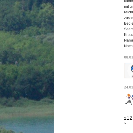
komme
mit g
reic
zusam
Begle
Seema
Kreuz
Namen
Nachb
08.0
24.0
<
1
2
>