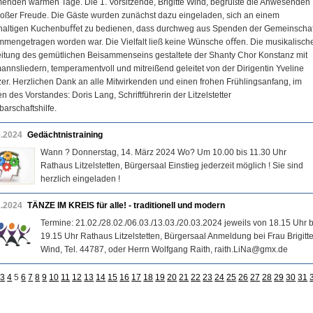
nden warmen Tage. Die 1. Vorsitzende, Brigitte Wind, begrüßte die Anwesenden
roßer Freude. Die Gäste wurden zunächst dazu eingeladen, sich an einem
hhaltigen Kuchenbuﬀet zu bedienen, dass durchweg aus Spenden der Gemeinschaf
mengetragen worden war. Die Vielfalt ließ keine Wünsche oﬀen. Die musikalisch
itung des gemütlichen Beisammenseins gestaltete der Shanty Chor Konstanz mit
nnsliedern, temperamentvoll und mitreißend geleitet von der Dirigentin Yveline
er. Herzlichen Dank an alle Mitwirkenden und einen frohen Frühlingsanfang, im
 des Vorstandes: Doris Lang, Schriftführerin der Litzelstetter
arschaftshilfe.
3.2024
Gedächtnistraining
Wann ? Donnerstag, 14. März 2024 Wo? Um 10.00 bis 11.30 Uhr
Rathaus Litzelstetten, Bürgersaal Einstieg jederzeit möglich ! Sie sind
herzlich eingeladen !
1.2024
TÄNZE IM KREIS für alle! - traditionell und modern
Termine: 21.02./28.02./06.03./13.03./20.03.2024 jeweils von 18.15 Uhr b
19.15 Uhr Rathaus Litzelstetten, Bürgersaal Anmeldung bei Frau Brigitt
Wind, Tel. 44787, oder Herrn Wolfgang Raith, raith.LiNa@gmx.de
3
4
5
6
7
8
9
10
11
12
13
14
15
16
17
18
19
20
21
22
23
24
25
26
27
28
29
30
31