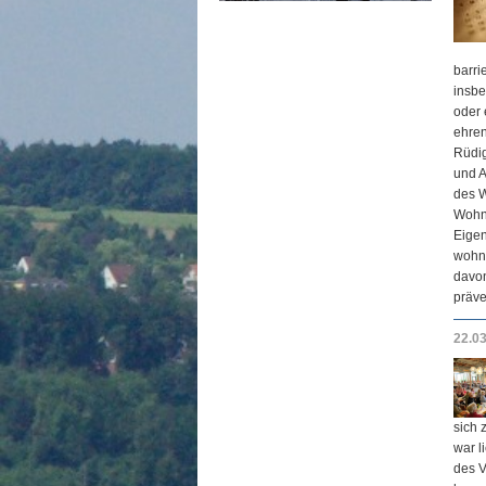
barri
insbe
oder 
ehren
Rüdig
und A
des W
Wohnb
Eige
wohnb
davon
präve
22.0
sich 
war l
des V