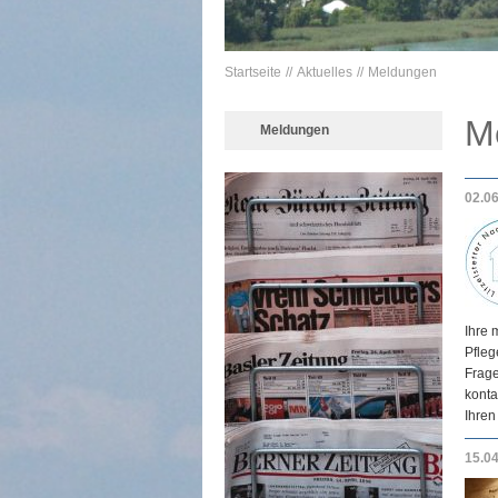
Startseite
Aktuelles
Meldungen
M
Meldungen
02.0
Ihre 
Pfleg
Frage
konta
Ihren
15.0