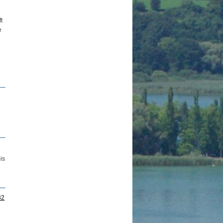
t
e
is
e
32