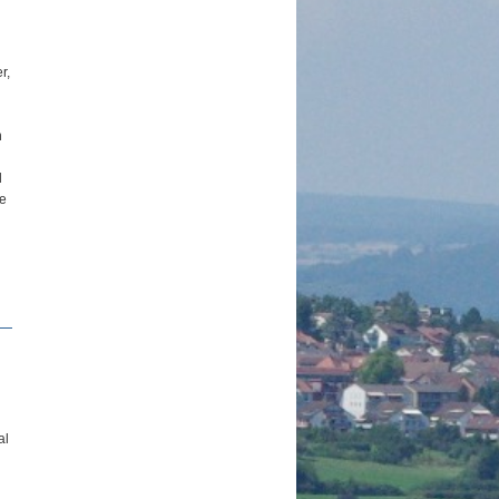
r,
n
d
ie
al