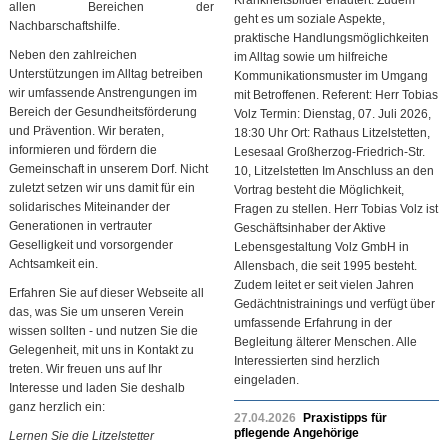
Krankheitsbilder erläutert. Zudem
allen Bereichen der
geht es um soziale Aspekte,
Nachbarschaftshilfe.
praktische Handlungsmöglichkeiten
Neben den zahlreichen
im Alltag sowie um hilfreiche
Unterstützungen im Alltag betreiben
Kommunikationsmuster im Umgang
wir umfassende Anstrengungen im
mit Betroffenen. Referent: Herr Tobias
Bereich der Gesundheitsförderung
Volz Termin: Dienstag, 07. Juli 2026,
und Prävention. Wir beraten,
18:30 Uhr Ort: Rathaus Litzelstetten,
informieren und fördern die
Lesesaal Großherzog-Friedrich-Str.
Gemeinschaft in unserem Dorf. Nicht
10, Litzelstetten Im Anschluss an den
zuletzt setzen wir uns damit für ein
Vortrag besteht die Möglichkeit,
solidarisches Miteinander der
Fragen zu stellen. Herr Tobias Volz ist
Generationen in vertrauter
Geschäftsinhaber der Aktive
Geselligkeit und vorsorgender
Lebensgestaltung Volz GmbH in
Achtsamkeit ein.
Allensbach, die seit 1995 besteht.
Zudem leitet er seit vielen Jahren
Erfahren Sie auf dieser Webseite all
Gedächtnistrainings und verfügt über
das, was Sie um unseren Verein
umfassende Erfahrung in der
wissen sollten - und nutzen Sie die
Begleitung älterer Menschen. Alle
Gelegenheit, mit uns in Kontakt zu
Interessierten sind herzlich
treten. Wir freuen uns auf Ihr
eingeladen.
Interesse und laden Sie deshalb
ganz herzlich ein:
27.04.2026
Praxistipps für
pflegende Angehörige
Lernen Sie die Litzelstetter