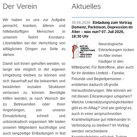
Der Verein
Aktuelles
Wir haben es uns zur Aufgabe
30.06.2026
Einladung zum Vortrag
gemacht, kranken, älteren und
Demenz, Parkinson, Depression im
hilfebedürftigen Menschen in
Alter – was nun? 07. Juli 2026,
18:30 Uhr
unserem Teilort Konstanz-
Litzelstetten bei der Verrichtung von
Neurologische
alltäglichen Dingen zur Seite zu
Erkrankungen rücken
stehen.
im Alter immer
häufiger in den
Damit soll ihnen geholfen werden, so
Mittelpunkt. Für Betroffene, aber auch
lange wie möglich in der eigenen
für ihr direktes Umfeld – Familie,
Umgebung bleiben zu können und
Freunde und Begleitpersonen –
sich dauerhaft auf die bekannten und
entstehen dadurch oft große
bewährten sozialen Strukturen
Herausforderungen. Wie können wir
verlassen zu können. Benötigte
mit diesen Erkrankungen umgehen?
Hilfen werden, je nach Wunsch der
Welche Unterstützungsmöglichkeiten
zu Betreuenden oder ihren
gibt es im Alltag? Und wie gelingt es,
Angehörigen, von unserer
auch in einer anspruchsvollen
Einsatzleitung schnell und
Krankheitsphase gut miteinander in
unbürokratisch organisiert. Wir bieten
Verbindung zu bleiben? Im Vortrag
unseren Mitgliedern kurzfristige und
werden verschiedene
auch langzeitige Entlastungen in fast