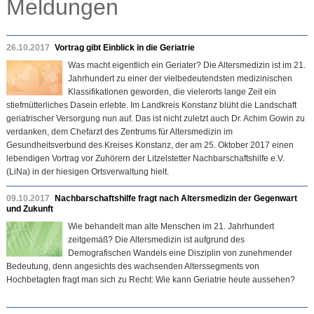
Meldungen
26.10.2017
Vortrag gibt Einblick in die Geriatrie
Was macht eigentlich ein Geriater? Die Altersmedizin ist im 21.
Jahrhundert zu einer der vielbedeutendsten medizinischen
Klassifikationen geworden, die vielerorts lange Zeit ein
stiefmütterliches Dasein erlebte. Im Landkreis Konstanz blüht die Landschaft
geriatrischer Versorgung nun auf. Das ist nicht zuletzt auch Dr. Achim Gowin zu
verdanken, dem Chefarzt des Zentrums für Altersmedizin im
Gesundheitsverbund des Kreises Konstanz, der am 25. Oktober 2017 einen
lebendigen Vortrag vor Zuhörern der Litzelstetter Nachbarschaftshilfe e.V.
(LiNa) in der hiesigen Ortsverwaltung hielt.
09.10.2017
Nachbarschaftshilfe fragt nach Altersmedizin der Gegenwart
und Zukunft
Wie behandelt man alte Menschen im 21. Jahrhundert
zeitgemäß? Die Altersmedizin ist aufgrund des
Demografischen Wandels eine Disziplin von zunehmender
Bedeutung, denn angesichts des wachsenden Alterssegments von
Hochbetagten fragt man sich zu Recht: Wie kann Geriatrie heute aussehen?