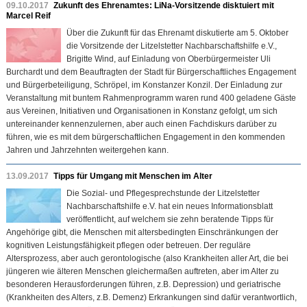
09.10.2017
Zukunft des Ehrenamtes: LiNa-Vorsitzende disktuiert mit
Marcel Reif
Über die Zukunft für das Ehrenamt diskutierte am 5. Oktober
die Vorsitzende der Litzelstetter Nachbarschaftshilfe e.V.,
Brigitte Wind, auf Einladung von Oberbürgermeister Uli
Burchardt und dem Beauftragten der Stadt für Bürgerschaftliches Engagement
und Bürgerbeteiligung, Schröpel, im Konstanzer Konzil. Der Einladung zur
Veranstaltung mit buntem Rahmenprogramm waren rund 400 geladene Gäste
aus Vereinen, Initiativen und Organisationen in Konstanz gefolgt, um sich
untereinander kennenzulernen, aber auch einen Fachdiskurs darüber zu
führen, wie es mit dem bürgerschaftlichen Engagement in den kommenden
Jahren und Jahrzehnten weitergehen kann.
13.09.2017
Tipps für Umgang mit Menschen im Alter
Die Sozial- und Pflegesprechstunde der Litzelstetter
Nachbarschaftshilfe e.V. hat ein neues Informationsblatt
veröffentlicht, auf welchem sie zehn beratende Tipps für
Angehörige gibt, die Menschen mit altersbedingten Einschränkungen der
kognitiven Leistungsfähigkeit pflegen oder betreuen. Der reguläre
Altersprozess, aber auch gerontologische (also Krankheiten aller Art, die bei
jüngeren wie älteren Menschen gleichermaßen auftreten, aber im Alter zu
besonderen Herausforderungen führen, z.B. Depression) und geriatrische
(Krankheiten des Alters, z.B. Demenz) Erkrankungen sind dafür verantwortlich,