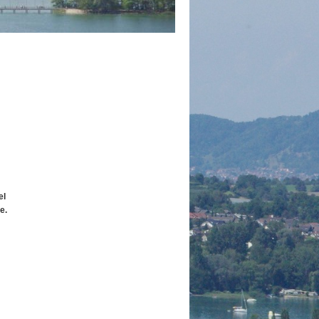
el
e.