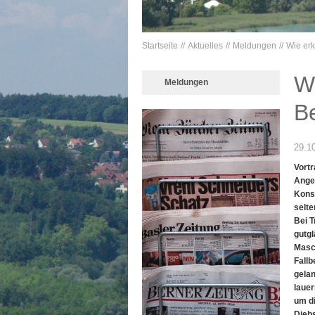
Startseite
Aktuelles
Meldungen
Wie erk
W
Meldungen
B
29.1
Vortr
Ange
Konst
selte
Bei T
gutg
Masc
Fallb
gelan
lauer
um di
Diebs