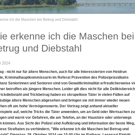
enne ich die Maschen bei Betrug und Diebstahl
ie erkenne ich die Maschen bei
etrug und Diebstahl
0.2024
ag - nicht nur für ältere Menschen, auch für alle Interessierten von Heidrun
le, Kriminalhauptkommissarin im Referat Prävention des Polizeipräsidiums
anz Seniorinnen und Senioren sind von Gewaltkriminalität erfreulicherweise vi
ner betroffen als jüngere Menschen. Leider gilt dies nicht für alle Deliktsbereich
rickdiebstahl und Trickbetrug haben es skrupellose Täter in vielen Fällen auf
läubige ältere Menschen abgesehen und bringen sie mit immer wieder neuen
hen oft um hohe Vermögenswerte. Der Vortrag zeigt anhand aktueller
eispiele auf, welche Tricks die Täter anwenden, um an Geld oder Wertsachen zu
gen und warnt vor Gefahren, die am Telefon, an der Haustüre oder unterwegs
n können. Aus Sicht der Polizei sind Aufklärung und Information der beste Weg,
ese Straftaten zu verhindern, "Wie erkenne ich die Maschen bei Betrug und
tahl" Dienstag, 29. Oktober 2024 um 15.00 Uhr im Rathaus, Lesesaal Eintritt