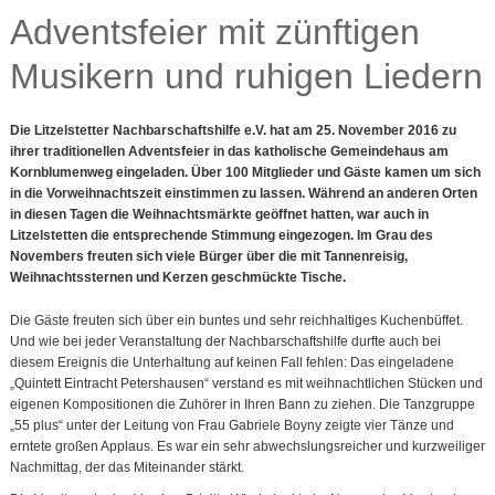
Adventsfeier mit zünftigen
Musikern und ruhigen Liedern
Die Litzelstetter Nachbarschaftshilfe e.V. hat am 25. November 2016 zu
ihrer traditionellen Adventsfeier in das katholische Gemeindehaus am
Kornblumenweg eingeladen. Über 100 Mitglieder und Gäste kamen um sich
in die Vorweihnachtszeit einstimmen zu lassen. Während an anderen Orten
in diesen Tagen die Weihnachtsmärkte geöffnet hatten, war auch in
Litzelstetten die entsprechende Stimmung eingezogen. Im Grau des
Novembers freuten sich viele Bürger über die mit Tannenreisig,
Weihnachtssternen und Kerzen geschmückte Tische.
Die Gäste freuten sich über ein buntes und sehr reichhaltiges Kuchenbüffet.
Und wie bei jeder Veranstaltung der Nachbarschaftshilfe durfte auch bei
diesem Ereignis die Unterhaltung auf keinen Fall fehlen: Das eingeladene
„Quintett Eintracht Petershausen“ verstand es mit weihnachtlichen Stücken und
eigenen Kompositionen die Zuhörer in Ihren Bann zu ziehen. Die Tanzgruppe
„55 plus“ unter der Leitung von Frau Gabriele Boyny zeigte vier Tänze und
erntete großen Applaus. Es war ein sehr abwechslungsreicher und kurzweiliger
Nachmittag, der das Miteinander stärkt.